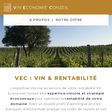
A PROPOS
|
NOTRE OFFRE
VEC : VIN & RENTABILITÉ
L’expertise viticole au service de votre rentabilité
Vin
Economie Conseil allie
expertise viticole et stratégie
économique
pour optimiser la
rentabilité de votre
domaine
. Avec un double profil d’œnologue et d’ex-
banquier, Antoine
Huet analyse vos coûts de revient et vos